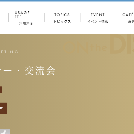
USAGE
TOPICS
EVENT
CAFÉ
FEE
トピックス
イベント情報
系
利用料金
コンセプト
ドロップイン
ONthe
（一時利用）
Workers
EETING
専門家
館内写真
月額プラン
ナー・交流会
穏坐な人々
フロア図
法人プラン
会議室
住所利用
TALK
OX（半個室・
会議室
個室）
ONthe