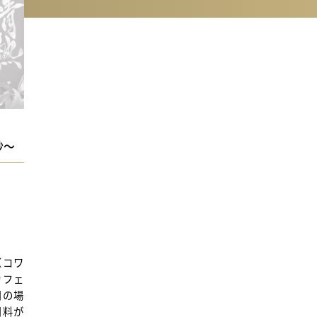
ミナールーム
BOX（ギャラリー）
ONthe
提携施設
X（ギャラリー）
roduction of
the UMEDA
の抄～
（コワ
カフェ
用の場
用料が