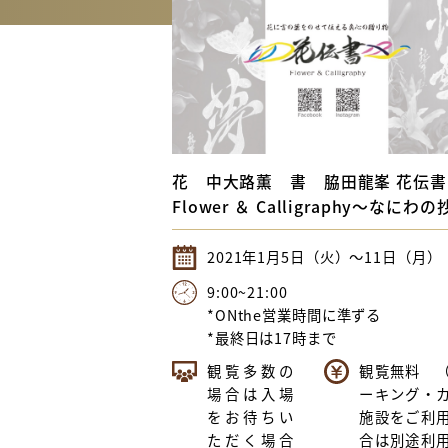
セ
BO
Int
ON
花 中大路薫 書 脇田龍峯 花伝書
Flower ＆ Calligraphy～なにわ
2021年1月5日（火）〜11日（月）
9:00~21:00
*ONthe営業時間に準ずる
*最終日は17時まで
観覧多数の
観覧無料 
場合は入場
ーキング・
をお待ちい
施設をご利
ただく場合
合は別途利