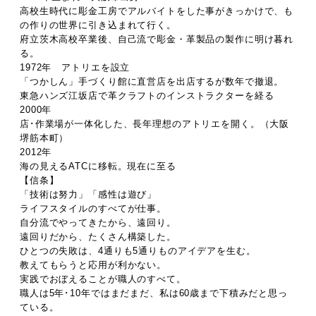
高校生時代に彫金工房でアルバイトをした事がきっかけで、も
の作りの世界に引き込まれて行く。
府立茨木高校卒業後、自己流で彫金・革製品の製作に明け暮れ
る。
1972年 アトリエを設立
「つかしん」手づくり館に直営店を出店するが数年で撤退。
東急ハンズ江坂店で革クラフトのインストラクターを経る
2000年
店･作業場が一体化した、長年理想のアトリエを開く。（大阪
堺筋本町）
2012年
海の見えるATCに移転。現在に至る
【信条】
「技術は努力」「感性は遊び」
ライフスタイルのすべてが仕事。
自分流でやってきたから、遠回り。
遠回りだから、たくさん構築した。
ひとつの失敗は、4通りも5通りものアイデアを生む。
教えてもらうと応用が利かない。
実践でおぼえることが職人のすべて。
職人は5年･10年ではまだまだ、私は60歳まで下積みだと思っ
ている。