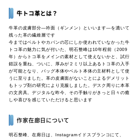
牛トコ革とは？​
牛革の皮膚部分―吟面（ギンメン）といいます―を漉いて
残った革の繊維層です
今まではベルトやカバンの芯にしか使われていなかった牛
トコ革の魅力に気が付いた、明石整峰は10年程前（2009
年）からトコ革をメインの素材として使えないかと、試行
錯誤を重ね、ついに、厚みが２ミリ以上あるトコ革の入手
が可能となり、バッグ本体やベルト本体の主材料として使
うに至りました。革の皮膚面がないことによるデメリット
もトップ剤の研究により克服しました。デスク周りに本革
の文房具。デジタルな昨今、その手触りがきっと日々の癒
しや喜びを感じていただけると思います
作家在廊日について
明石整峰、在廊日は、Instagramイドスブランコにて、