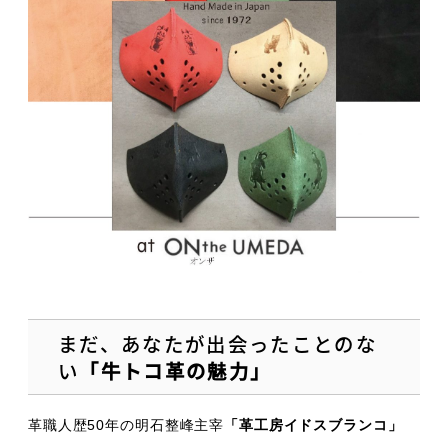
まだ、あなたが出会ったことのな
い
「牛トコ革の魅力」
革職人歴50年の明石整峰主宰
「革工房イドスブランコ」