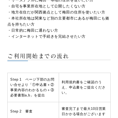
・リーズナブルに梅田一等地の住所を使いたい方
・自宅を事業所在地として公開したくない方
・地方在住だが関西拠点として梅田の住所を使いたい方
・本社所在地は関東など別の主要都市にあるが梅田にも拠
点を持ちたい方
・日常的に梅田に通わない方
・インターネットで手続きを完結させたい方
ご利用開始までの流れ
Step 1 ページ下部のお問
利用規約書をご確認のう
い合せより「①申込書＋②
え、申込書をご提出くださ
事業内容のわかるもの＋③
い。
必要書類a,b」を提出
審査完了まで最大10日営業
Step 2 審査
日かかる場合がございます