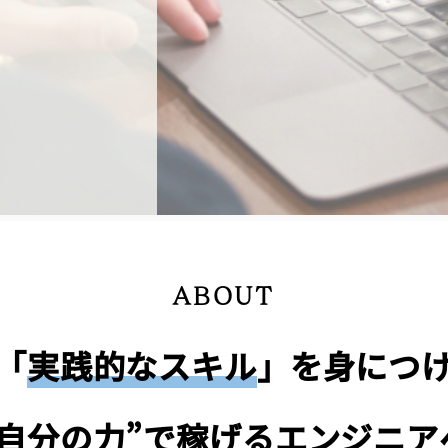
ミナールーム
BOX（ギャラリー）
ONthe
提携施設
X（ギャラリー）
roduction of
the UMEDA
ABOUT
「
実践的なスキル
」を身につ
“自分の力”で稼げるエンジニア