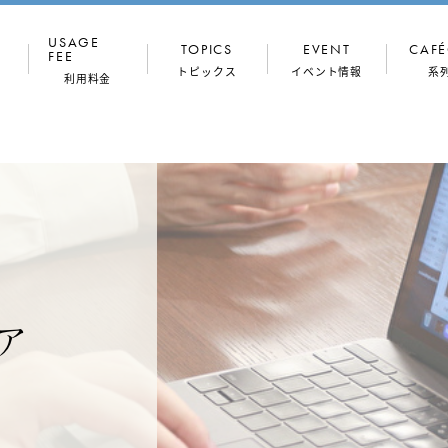
USAGE
TOPICS
EVENT
CAFÉ
FEE
トピックス
イベント情報
系
利用料金
コンセプト
ドロップイン
ONthe
（一時利用）
Workers
専門家
館内写真
月額プラン
穏坐な人々
フロア図
法人プラン
会議室
住所利用
ア
TALK
OX（半個室・
会議室
個室）
ONthe