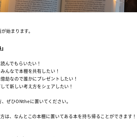
ミナールーム
BOX（ギャラリー）
ONthe
提携施設
X（ギャラリー）
画が始まります。
roduction of
the UMEDA
冊』
に読んでもらいたい！
、みんなで本棚を共有したい！
は億劫なので誰かにプレゼントしたい！
有して新しい考え方をシェアしたい！
方、ぜひONtheに置いてください。
た方は、なんとこの本棚に置いてある本を持ち帰ることができます！