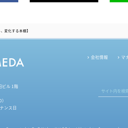
る、変化する本棚】
会社情報
マ
田ビル 1階
30）
テナンス日