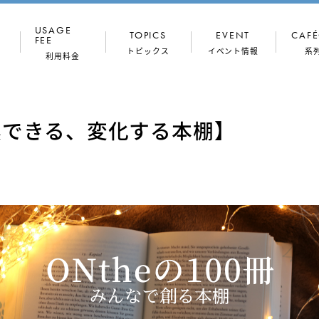
USAGE
TOPICS
EVENT
CAFÉ
FEE
トピックス
イベント情報
系
利用料金
コンセプト
ドロップイン
ONthe
（一時利用）
Workers
換できる、変化する本棚】
専門家
館内写真
月額プラン
穏坐な人々
フロア図
法人プラン
会議室
住所利用
TALK
OX（半個室・
会議室
個室）
ONthe