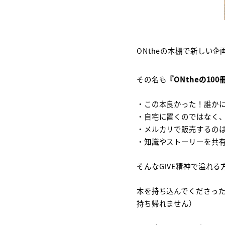
セ
BO
ONtheの本棚で新しい企
Int
ON
その名も
『ONtheの100
・この本良かった！誰か
・自宅に置くのではなく
・メルカリで販売するの
・知識やストーリーを共
そんなGIVE精神で溢れる
本を持ち込んでくださっ
持ち帰れません）