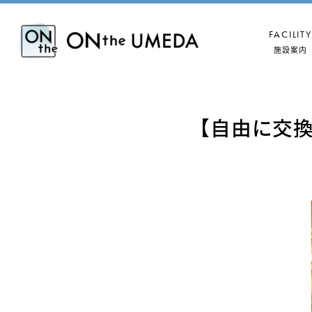
FACILITY
施設案内
【自由に交
B