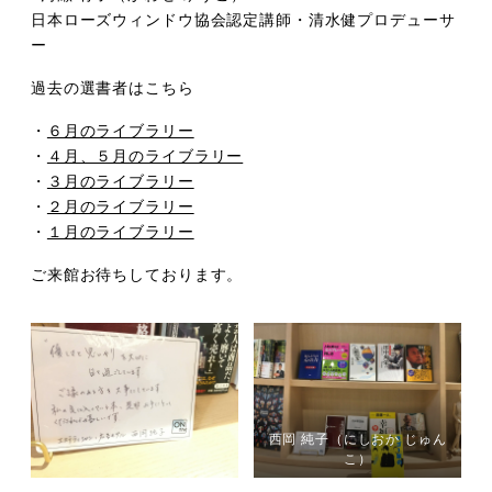
日本ローズウィンドウ協会認定講師・清水健プロデューサ
ー
過去の選書者はこちら
・
６月のライブラリー
・
４月、５月のライブラリー
・
３月のライブラリー
・
２月のライブラリー
・
１月のライブラリー
ご来館お待ちしております。
西岡 純子（にしおか じゅん
こ）