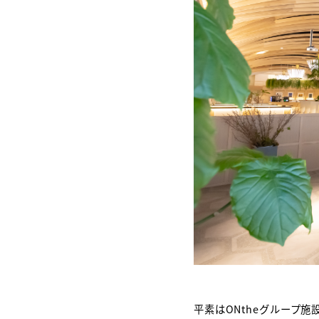
セ
BO
Int
ON
平素はONtheグループ