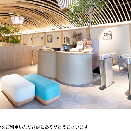
ミナールーム
BOX（ギャラリー）
ONthe
提携施設
X（ギャラリー）
roduction of
the UMEDA
施設をご利用いただき誠にありがとうございます。