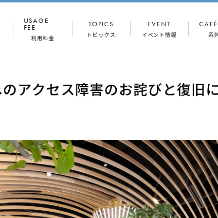
USAGE
TOPICS
EVENT
CAFÉ
FEE
トピックス
イベント情報
系
利用料金
コンセプト
ドロップイン
ONthe
（一時利用）
Workers
へのアクセス障害のお詫びと復旧
専門家
館内写真
月額プラン
穏坐な人々
フロア図
法人プラン
会議室
住所利用
TALK
OX（半個室・
会議室
個室）
ONthe