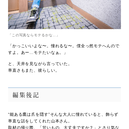
「この写真ならモテるかな…」
「かっこいいよな〜。憧れるな〜。僕全っ然モテへんので
すよ。あー…モテたいなぁ。」
と、天井を見ながら言っていた。
率直さもまた、彼らしい。
編集後記
“能ある鷹は爪を隠す”そんな大人に憧れていると、飾らず
率直な話をしてくれた山本さん。
取材の帰り際、「甘いもの、大丈夫ですか？」とさり気な