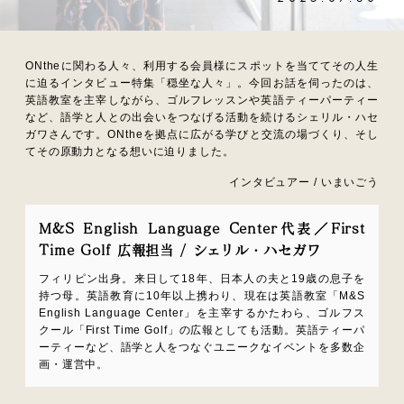
ONtheに関わる人々、利用する会員様にスポットを当ててその人生
に迫るインタビュー特集「穏坐な人々」。今回お話を伺ったのは、
英語教室を主宰しながら、ゴルフレッスンや英語ティーパーティー
など、語学と人との出会いをつなげる活動を続けるシェリル・ハセ
ガワさんです。ONtheを拠点に広がる学びと交流の場づくり、そし
てその原動力となる想いに迫りました。
インタビュアー / いまいごう
M&S English Language Center代表／First
Time Golf 広報担当 / シェリル・ハセガワ
フィリピン出身。来日して18年、日本人の夫と19歳の息子を
持つ母。英語教育に10年以上携わり、現在は英語教室「M&S
English Language Center」を主宰するかたわら、ゴルフス
クール「First Time Golf」の広報としても活動。英語ティーパ
ーティーなど、語学と人をつなぐユニークなイベントを多数企
画・運営中。