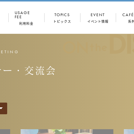
USAGE
TOPICS
EVENT
CAFÉ
FEE
トピックス
イベント情報
系
利用料金
コンセプト
ドロップイン
ONthe
（一時利用）
Workers
EETING
専門家
館内写真
月額プラン
ナー・交流会
穏坐な人々
フロア図
法人プラン
会議室
住所利用
TALK
OX（半個室・
会議室
個室）
ONthe