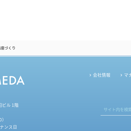
講座づくり
会社情報
マ
田ビル 1階
30）
テナンス日