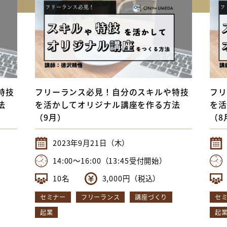
ミナールーム
BOX（ギャラリー）
ONthe
提携施設
X（ギャラリー）
roduction of
the UMEDA
特技
フリーランス必見！自分のスキルや特技
フリ
法
を活かしてオリジナル講座を作る方法
を活
（9月）
（8
2023年9月21日（木）
14:00〜16:00（13:45受付開始）
10名
3,000円（税込）
セミナー
フリーランス
講座づくり
セ
起業
起