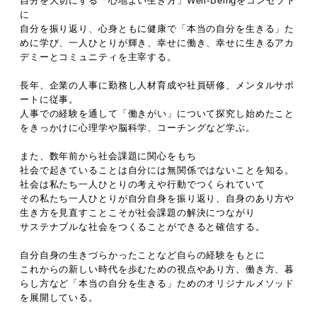
自分を大切にする「心地よい生き方」Well-Beingをコンセプト
に
自分を振り返り、心身ともに健康で「本当の自分を生きる」た
めに学び、一人ひとりが輝き、幸せに働き、幸せに生きるアカ
デミーとコミュニティを主宰する。
長年、企業の人事に勤務し人材育成や社員研修、メンタルサポ
ートに従事。
人事での経験を通して「働きがい」について探究し始めたこと
をきっかけに心理学や脳科学、コーチングなど学ぶ。
また、数年前から社会課題に関心をもち
社会で起きていることは自分には無関係ではないことを知る。
社会は私たち一人ひとりの考えや行動でつくられていて
その私たち一人ひとりが自分自身を振り返り、自身のあり方や
生き方を見直すことこそが社会課題の解決につながり
サステナブルな社会をつくることができると確信する。
自分自身の生きづらかったことなど自らの経験をもとに
これからの新しい時代を歩むための視点やあり方、働き方、暮
らし方など「本当の自分を生きる」ためのオリジナルメソッド
を展開している。