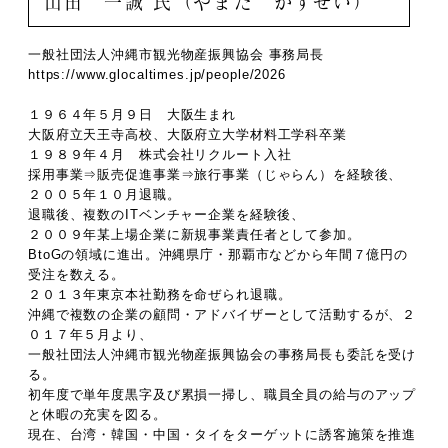
山田 一誠 氏（やまだ かずせい）
一般社団法人沖縄市観光物産振興協会 事務局長
https://www.glocaltimes.jp/people/2026
１９６４年５月９日 大阪生まれ
大阪府立天王寺高校、大阪府立大学材料工学科卒業
１９８９年４月 株式会社リクルート入社
採用事業⇒販売促進事業⇒旅行事業（じゃらん）を経験後、
２００５年１０月退職。
退職後、複数のITベンチャー企業を経験後、
２００９年某上場企業に新規事業責任者として参加。
BtoGの領域に進出。沖縄県庁・那覇市などから年間７億円の
受注を数える。
２０１３年東京本社勤務を命ぜられ退職。
沖縄で複数の企業の顧問・アドバイザーとして活動するが、２
０１７年５月より、
一般社団法人沖縄市観光物産振興協会の事務局長も委託を受け
る。
初年度で単年度黒字及び累損一掃し、職員全員の給与のアップ
と休暇の充実を図る。
現在、台湾・韓国・中国・タイをターゲットに誘客施策を推進