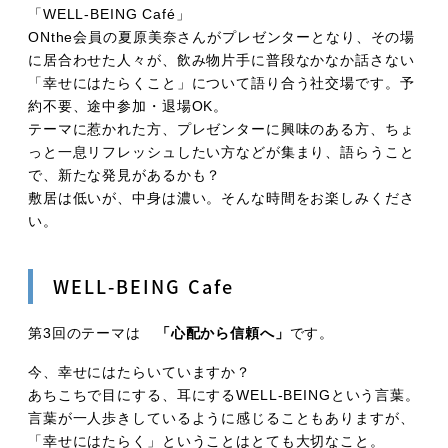
「WELL-BEING Café」
ONthe会員の夏原美奈さんがプレゼンターとなり、その場
に居合わせた人々が、飲み物片手に普段なかなか話さない
「幸せにはたらくこと」について語り合う社交場です。予
約不要、途中参加・退場OK。
テーマに惹かれた方、プレゼンターに興味のある方、ちょ
っと一息リフレッシュしたい方などが集まり、語らうこと
で、新たな発見があるかも？
敷居は低いが、中身は濃い。そんな時間をお楽しみくださ
い。
WELL-BEING Cafe
第3回のテーマは
「心配から信頼へ」
です。
今、幸せにはたらいていますか？
あちこちで目にする、耳にするWELL-BEINGという言葉。
言葉が一人歩きしているように感じることもありますが、
「幸せにはたらく」ということはとても大切なこと。