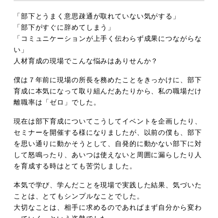
「部下とうまく意思疎通が取れていない気がする」
「部下がすぐに辞めてしまう」
「コミュニケーションが上手く伝わらず成果につながらな
い」
人材育成の現場でこんな悩みはありせんか？
僕は７年前に現場の所長を務めたことをきっかけに、部下
育成に本気になって取り組んだあたりから、私の職場だけ
離職率は「ゼロ」でした。
現在は部下育成についてこうしてイベントを企画したり、
セミナーを開催する様になりましたが、以前の僕も、部下
を思い通りに動かそうとして、自発的に動かない部下に対
して怒鳴ったり、あいつは使えないと周囲に漏らしたり人
を育成する時はとても苦労しました。
本気で学び、学んだことを現場で実践した結果、気づいた
ことは、とてもシンプルなことでした。
大切なことは、相手に求めるのであればまず自分から変わ