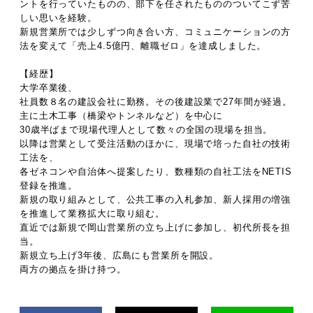
ントを行っていたものの、部下を任されたもののついてこず苦
しい思いを経験。
新規営業所では少しずつ向き合い方、コミュニケーションの方
法を変えて「売上4.5億円、離職ゼロ」を達成しました。
【経歴】
大学卒業後、
社員数８名の建設会社に勤務。その後建設業で27年間が経過。
主に土木工事（橋梁やトンネルなど）を中心に
30歳半ばまで現場代理人として数々の全国の現場を担当。
以降は営業として受注活動のほかに、現場で培った自社の技術
工法を、
各ゼネコンや自治体へ提案したり、数種類の自社工法をNETIS
登録を推進。
新規の取り組みとして、公共工事の入札参加、新人採用の増強
を推進して業務拡大に取り組む。
直近では新規で岡山営業所の立ち上げに参加し、初代所長を担
当。
新規立ち上げ3年後、広島にも営業所を開設。
両方の拠点を掛け持つ。