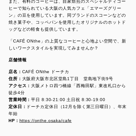
また、有料のコーヒーは、自家焙煎のスペシャルティコー
ヒーで知られている大阪の人気カフェ「エマーズグリー
ン」の豆を使用しています。同ブランドのスコーンなどの
焼き菓子や、コッペパンを使用したオリジナルのホットド
ッグなどの軽食も提供しています。
「CAFÉ ONthe」の上質なコーヒーと心地よい空間で、新
しいワークスタイルを実現してみませんか？
店舗情報
店名：
CAFÉ ONthe ドーチカ
住所：
大阪府大阪市北区堂島1丁目 堂島地下街9号
アクセス：
大阪メトロ四つ橋線「西梅田駅」東改札口から
徒歩4分
営業時間：
平日 8:30-21:00 土日祝 8:30-19:00
定休日：
ドーチカ定休日（12月を除く第三日曜日）、年末
年始
HP：
https://onthe.osaka/cafe