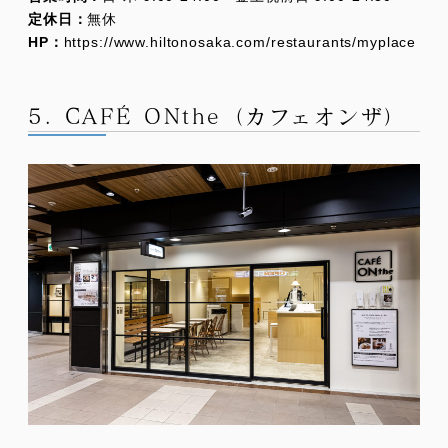
定休日：
無休
HP：
https://www.hiltonosaka.com/restaurants/myplace
5. CAFÉ ONthe（カフェオンザ）