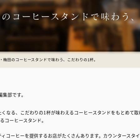
ミナールーム
BOX（ギャラリー）
田のコーヒースタンドで味わう、
ONthe
提携施設
X（ギャラリー）
roduction of
the UMEDA
阪・梅田のコーヒースタンドで味わう、こだわりの1杯。
編集部です。
たくなる、こだわりの1杯が味わえるコーヒースタンドをもとめて取
えるコーヒースタンド。
ティコーヒーを提供するお店がたくさんあります。カウンタースタ