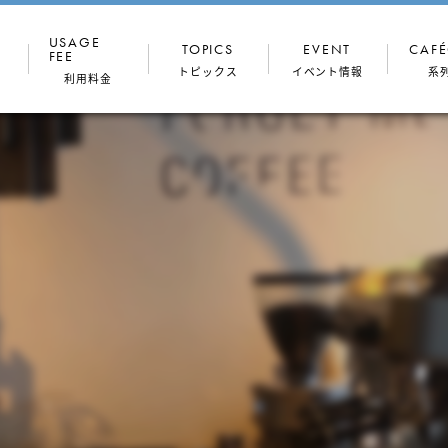
USAGE
TOPICS
EVENT
CAFÉ
FEE
トピックス
イベント情報
系
利用料金
コンセプト
ドロップイン
ONthe
（一時利用）
Workers
専門家
館内写真
月額プラン
穏坐な人々
フロア図
法人プラン
会議室
住所利用
TALK
OX（半個室・
会議室
個室）
ONthe