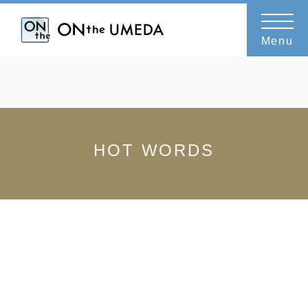
CATEGORY or TAG
武村陽子
Menu
HOT WORDS